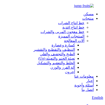
مسكن
منتجات
خط انتاج الشراب
خط انتاج اغذية
خط معجون المربى والشراب
المنتجات المميزة
آلات المعالجة
كسارة وعصارة
التنظيف والتقطيع والتقشير
الطبخ والتجفيف والقلي
تعبئة الختم والتعبئة (Un)
الخلط والتعقيم والتشكيل
آلة الفرز والوزن
آحرون
معلومات عنا
أخبار
أسئلة وأجوبة
اتصل بنا
English