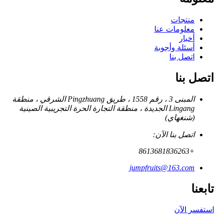
منتجات
معلومات عنا
أخبار
أسئلة وأجوبة
اتصل بنا
اتصل بنا
المبنى 3 ، رقم 1558 ، طريق Pingzhuang الشرقي ، منطقة
Lingang الجديدة ، منطقة التجارة الحرة التجريبية الصينية
(شنغهاي)
اتصل بنا الآن:
+8613681836263
jumpfruits@163.com
تابعنا
استفسر الآن