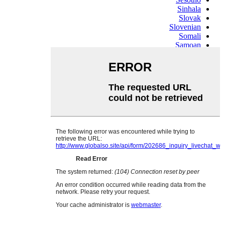
Sinhala
Slovak
Slovenian
Somali
Samoan
Scots Gaelic
Shona
Sindhi
Sundanese
Swahili
Tajik
Tamil
Telugu
Thai
Ukrainian
Urdu
Uzbek
Vietnamese
Welsh
Xhosa
Yiddish
Yoruba
Zulu
Kinyarwanda