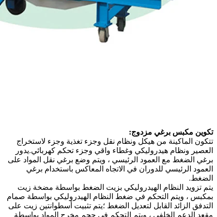
تكوين مكبس برغي مزدوج:
تتكون الماكينة من هيكل ونظام نقل وجزء تغذية وجزء لاستخراج
العصير ونظام هيدروليكي وغطاء واقي وجزء تحكم كهربائي.يدور
برغي الضغط مع العمود الرئيسي ، ويتم وضع برغي نقل المواد على
العمود الرئيسي للدوران في الاتجاه المعاكس باستخدام برغي
الضغط.
يتم تزويد النظام الهيدروليكي بزيت الضغط بواسطة مضخة زيت
بمكبس ، ويتم التحكم في ضغط النظام الهيدروليكي بواسطة صمام
التدفق الزائد القابل لتعديل الضغط ؛يتم تثبيت أسطوانتين زيت على
مقعد الدعم الخلفي ، ويتم التحكم في حجم مخرج المواد بواسطة