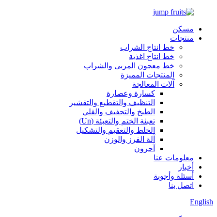
مسكن
منتجات
خط انتاج الشراب
خط انتاج اغذية
خط معجون المربى والشراب
المنتجات المميزة
آلات المعالجة
كسارة وعصارة
التنظيف والتقطيع والتقشير
الطبخ والتجفيف والقلي
تعبئة الختم والتعبئة (Un)
الخلط والتعقيم والتشكيل
آلة الفرز والوزن
آحرون
معلومات عنا
أخبار
أسئلة وأجوبة
اتصل بنا
English