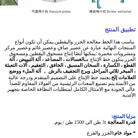
تطبيق المنتج
يناسب هذا الخط معالجة الجزر واليقطين.يمكن أن تكون أنواع
المنتجات النهائية عبارة عن عصير صافٍ وعصير غائم وعصير مركز
ومشروبات مخمرة ؛يمكنها أيضًا إنتاج مسحوق اليقطين ومسحوق
الجزر.يتكون خط الإنتاج من
الغسالات ، المصاعد ، آلة التبييض ، آلة
القطع ، الكسارة ، السخان المسبق ، الخافق ، التعقيم ، آلات التعبئة
، المبخر ثلاثي المراحل وبرج التجفيف بالرش ， آلة الملء ووضع
العلامات إلخ
.يعتمد خط الإنتاج على التصميم المتقدم ودرجة عالية
من الأتمتة.يتم تصنيع المعدات الرئيسية من الفولاذ المقاوم للصدأ
عالي الجودة مع الامتثال الكامل لمتطلبات النظافة الخاصة بتجهيز
الأغذية.
مزايا المنتج:
قدرة المعالجة :
3 طن الى 1500 طن / يوم.
* مواد خام:
الجزر والقرع