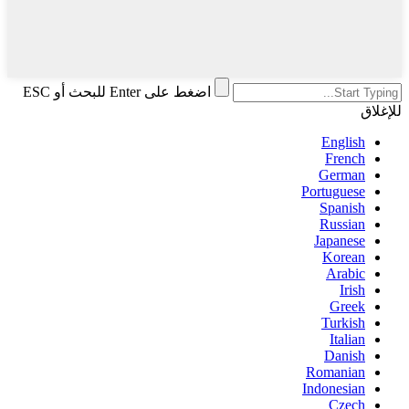
اضغط على Enter للبحث أو ESC
للإغلاق
English
French
German
Portuguese
Spanish
Russian
Japanese
Korean
Arabic
Irish
Greek
Turkish
Italian
Danish
Romanian
Indonesian
Czech