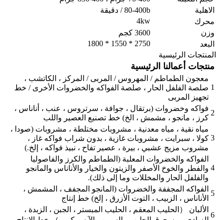
الاهلية
80-400b / دقيقة
4kw
محرك
وزن
3600 كجم
2750 * 1550 * 1800
البعد
المنتجات الرئيسية
منتجات أعمالنا الرئيسية
معجون الطماطم / المهروس / المربى / المركز ، الكاتشب ،
1
صلصة الفلفل الحار ، صلصة الفواكه والخضروات الأخرى / خط
تجهيز المربى
فواكه وخضروات (برتقال ، جوافة ، سرتروس ، عنب ، أناناس ،
2
كرز ، مانجو ، مشمش ، الخ) خط تصنيع العصير واللب
مياه نقية ، مياه معدنية ، مشروبات مختلطة ، مشروبات (صودا ،
3
كولا ، سبرايت ، مشروبات غازية ، بدون شراب فواكه غاز ،
مشروب مزيج عشبي ، بيرة ، عصير تفاح ، نبيذ فواكه ، إلخ.)
الفواكه والخضروات المعلبة (الطماطم والكرز والفاصوليا
4
والفطر والخوخ الأصفر والزيتون والخيار والأناناس والمانجو
والفلفل الحار والمخللات وما إلى ذلك).
الفواكه المجففة والخضروات (المانجو المجفف ، المشمش ،
5
الأناناس ، الزبيب ، التوت الأزرق ، إلخ) خط إنتاج
الألبان （الحليب المعقم ، الحليب المبستر ، الجبن ، الزبدة ،
6
الزبادي ، مسحوق الحليب ، السمن ، الآيس كريم） خط الإنتاج