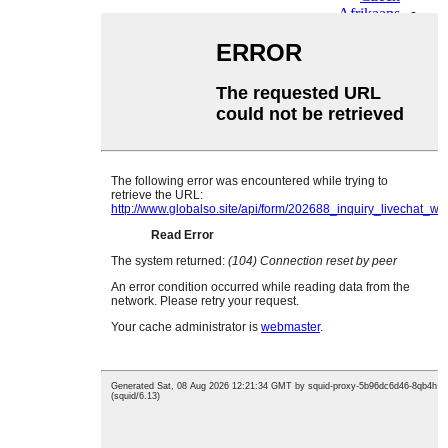
Afrikaans
Swedish
Polish
Basque
Catalan
Esperanto
Hindi
Lao
Albanian
Amharic
Armenian
Azerbaijani
Belarusian
Bengali
Bosnian
Bulgarian
Cebuano
Chichewa
Corsican
Croatian
Dutch
Estonian
Filipino
Finnish
Frisian