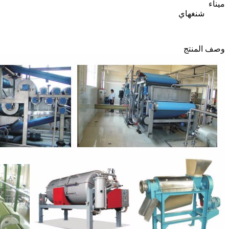
ميناء
شنغهاي
وصف المنتج