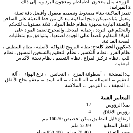
اللزوجة مثل معجون الطماطم ومعجون البرد وما إلى ذلك.
2-الميزات:
تتميز الماكينة ببناء مضغوط وتصميم معقول وأفضل دقة تعبئة
وتعمل بثبات.يمكن دمج الماكينة مع كل من خط التعبئة على الساخن
والتعبئة الباردة.مجهزة بنظام خلط المواد ، ثلاثة مستويات للتحكم
والتحكم في التردد ، حماية المدخل والمخرج.تعتمد المواد على
الفولاذ المقاوم للصدأ عالي الجودة لصنعها ، وتتوافق مع متطلبات
الصحة الغذائية.
3-تكوين الخط كله:
ج: نظام الترويج للفواكه الأصلية ، نظام التنظيف ،
نظام الفرز ، نظام التكسير ، نظام التعقيم بالتسخين المسبق ، نظام
اللب ، نظام تركيز الفراغ ، نظام التعقيم ، نظام تعبئة الأكياس
المعقمة
ب: المضخة ← أسطوانة المزج ← التجانس ← نزع الهواء ← آلة
التعقيم ← الغسالة ← آلة التعبئة ← آلة السد ← معقم بخاخ الأنفاق
← المجفف ← الترميز ← الملاكمة
المعايير الفنية
12
يملأ الرؤوس
4
رؤوس الاغلاق
ارتفاع قابل للتطبيق
يمكن تخصيص 50-160 مم
القطر المطبق
52-99 ملم
حجم التعبئة
70-400 جرام ، 400-850 جرام