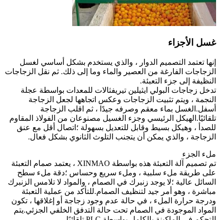
غسل الأجزاء
إنها تعتمد التصميم الدوار ، والذي يستخدم بشكل أساسي لغسل
الزجاجات الفارغة من العصير والماء وما إلى ذلك. ثم نقل الزجاجات
النظيفة إلى جزء التعبئة.
تدخل زجاجات البولي ايثيلين تيريفثالات للمعدات بواسطة عجلة
النجمة ، ويتم تثبيت الزجاجات وعكس اتجاهها لجعل الزجاجة
أسفل.الغسل بماء معقم وصرفه جيدًا ، ثم اقلب الزجاجة
تلقائيًا.الهيكل الرئيسي وجزء الغسيل مصنوعان من الفولاذ المقاوم
للصدأ ، وهيكل بسيط وقابل للتعديل بسهولة ؛اتصال أقل مع عنق
الزجاجة ، والذي يمكن أن يتجنب التلوث الثانوي بشكل فعال.
ملء الجزء
تم تصميم آلة التعبئة هذه بواسطة XINMAO ، يعتمد صمام التعبئة
على طريقة ملء سلبية ، وملء سريع وحساس ؛دقة ملء سطح
السائل عالية ؛لا يوجد زنبرك في الصمام ، والمواد لا تلامس الزنبرك
مباشرة ، وهو أمر جيد لتنظيف الصمام.للتأكد من عملية التعبئة
ودرجة حرارة الملء ، في حالة عدم وجود زجاجة أو إغلاقها ، تكون
المواد الموجودة في الصمام تحت حالة التدفق الخلفي الجزئي.يتم
التحكم في الماكينة بالكامل بواسطة PLC تلقائيًا.