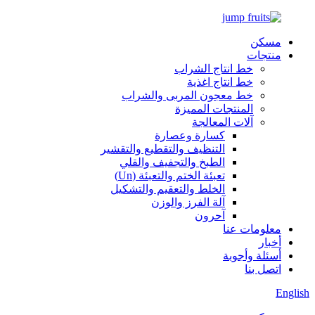
مسكن
منتجات
خط انتاج الشراب
خط انتاج اغذية
خط معجون المربى والشراب
المنتجات المميزة
آلات المعالجة
كسارة وعصارة
التنظيف والتقطيع والتقشير
الطبخ والتجفيف والقلي
تعبئة الختم والتعبئة (Un)
الخلط والتعقيم والتشكيل
آلة الفرز والوزن
آحرون
معلومات عنا
أخبار
أسئلة وأجوبة
اتصل بنا
English