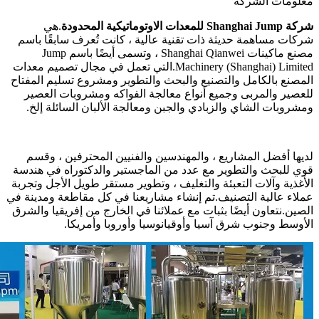
معلومات الشركة
شركة Shanghai Jump للمعدات الاوتوماتيكية المحدودة
.هي
شركات مساهمة حديثة ذات تقنية عالية ، كانت تُعرف سابقًا باسم
مصنع ماكينات Shanghai Qianwei ، وتسمى أيضًا باسم Jump
Machinery (Shanghai) Limited.التي تعمل في مجال تصميم معدات
المصنع بالكامل والتصنيع والبحث والتطوير ومشروع تسليم المفتاح
للعصير والمربى وجميع أنواع معالجة الفواكه ومشروبات العصير
ومشروبات الشاي والزبادي والجبن ومعالجة الألبان السائلة إلخ.
لديها أفضل المشاريع ، والمهندسين والفنيين المحترفين ، وقسم
قوي للبحث والتطوير مع عدد من الماجستير والدكتوراه في هندسة
الأغذية وآلات التعبئة والتغليف ، وتطوير مستقر طويل الأجل وتجربة
عملاء عالية التصنيف.تم إنشاء مشاريعنا في كل مقاطعة ومدينة في
الصين.نتعاون أيضًا بثبات مع عملائنا في الخارج من إفريقيا والشرق
الأوسط وجنوب شرق آسيا وأوقيانوسيا وأوروبا وأمريكا.