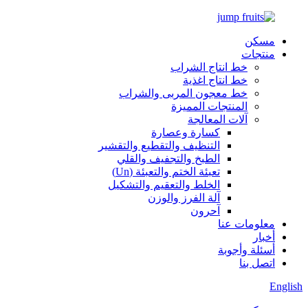
مسكن
منتجات
خط انتاج الشراب
خط انتاج اغذية
خط معجون المربى والشراب
المنتجات المميزة
آلات المعالجة
كسارة وعصارة
التنظيف والتقطيع والتقشير
الطبخ والتجفيف والقلي
تعبئة الختم والتعبئة (Un)
الخلط والتعقيم والتشكيل
آلة الفرز والوزن
آحرون
معلومات عنا
أخبار
أسئلة وأجوبة
اتصل بنا
English