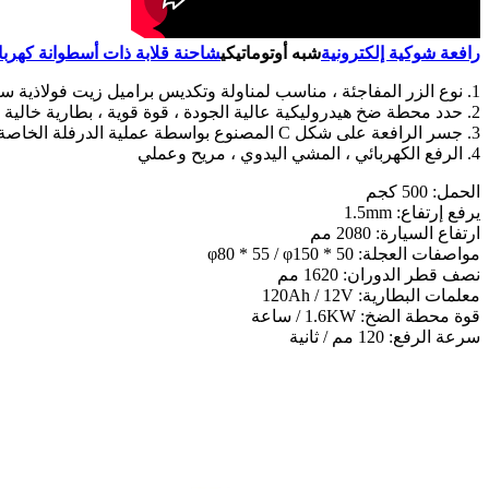
رافعة شوكية إلكترونية
شبه أوتوماتيكي
شاحنة قلابة ذات أسطوانة كهربائ
1. نوع الزر المفاجئة ، مناسب لمناولة وتكديس براميل زيت فولاذية سعة 55 جالونًا وبراميل بلاستيكية مغلقة سعة 200 لتر ؛
2. حدد محطة ضخ هيدروليكية عالية الجودة ، قوة قوية ، بطارية خالية من الصيانة ، طاقة طويلة الأمد.
3. جسر الرافعة على شكل C المصنوع بواسطة عملية الدرفلة الخاصة قوي وآمن.
4. الرفع الكهربائي ، المشي اليدوي ، مريح وعملي
الحمل: 500 كجم
يرفع إرتفاع: 1.5mm
ارتفاع السيارة: 2080 مم
مواصفات العجلة: φ80 * 55 / φ150 * 50
نصف قطر الدوران: 1620 مم
معلمات البطارية: 120Ah / 12V
قوة محطة الضخ: 1.6KW / ساعة
سرعة الرفع: 120 مم / ثانية