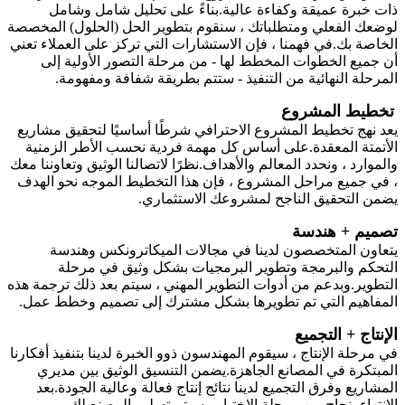
ذات خبرة عميقة وكفاءة عالية.بناءً على تحليل شامل وشامل
لوضعك الفعلي ومتطلباتك ، سنقوم بتطوير الحل (الحلول) المخصصة
الخاصة بك.في فهمنا ، فإن الاستشارات التي تركز على العملاء تعني
أن جميع الخطوات المخطط لها - من مرحلة التصور الأولية إلى
المرحلة النهائية من التنفيذ - ستتم بطريقة شفافة ومفهومة.
تخطيط المشروع
يعد نهج تخطيط المشروع الاحترافي شرطًا أساسيًا لتحقيق مشاريع
الأتمتة المعقدة.على أساس كل مهمة فردية نحسب الأطر الزمنية
والموارد ، ونحدد المعالم والأهداف.نظرًا لاتصالنا الوثيق وتعاوننا معك
، في جميع مراحل المشروع ، فإن هذا التخطيط الموجه نحو الهدف
يضمن التحقيق الناجح لمشروعك الاستثماري.
تصميم + هندسة
يتعاون المتخصصون لدينا في مجالات الميكاترونكس وهندسة
التحكم والبرمجة وتطوير البرمجيات بشكل وثيق في مرحلة
التطوير.وبدعم من أدوات التطوير المهني ، سيتم بعد ذلك ترجمة هذه
المفاهيم التي تم تطويرها بشكل مشترك إلى تصميم وخطط عمل.
الإنتاج + التجميع
في مرحلة الإنتاج ، سيقوم المهندسون ذوو الخبرة لدينا بتنفيذ أفكارنا
المبتكرة في المصانع الجاهزة.يضمن التنسيق الوثيق بين مديري
المشاريع وفرق التجميع لدينا نتائج إنتاج فعالة وعالية الجودة.بعد
الانتهاء بنجاح من مرحلة الاختبار ، سيتم تسليم المصنع لك.