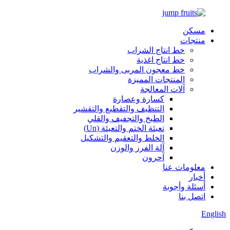
مسكن
منتجات
خط انتاج الشراب
خط انتاج اغذية
خط معجون المربى والشراب
المنتجات المميزة
آلات المعالجة
كسارة وعصارة
التنظيف والتقطيع والتقشير
الطبخ والتجفيف والقلي
تعبئة الختم والتعبئة (Un)
الخلط والتعقيم والتشكيل
آلة الفرز والوزن
آحرون
معلومات عنا
أخبار
أسئلة وأجوبة
اتصل بنا
English