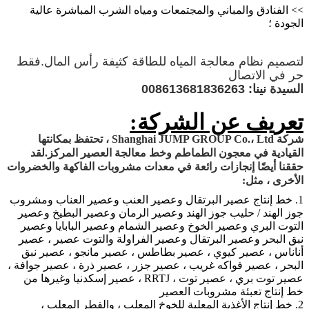
>> الفنادق والمباني والمجتمعات ومياه الشرب المباشرة عالية
الجودة ؛
لتصميم نظام معالجة المياه للطاقة كثيفة رأس المال.فقط
حر في الاتصال
السيدة نينا: 008613681836263
تعريف عن الشركة:
شركة Shanghai JUMP GROUP Co.، Ltd ، تحتفظ بمكانتها
القيادية في معجون الطماطم وخط معالجة العصير المركز.لقد
حققنا أيضًا إنجازات رائعة في معدات مشروبات الفاكهة والخضروات
الأخرى ، مثل:
1. خط إنتاج عصير البرتقال وعصير العنب وعصير العناب ومشروب
جوز الهند / حليب جوز الهند وعصير الرمان وعصير البطيخ وعصير
التوت البري وعصير الخوخ وعصير الشمام وعصير البابايا وعصير
نبق البحر وعصير البرتقال وعصير الفراولة والتوت عصير ، عصير
أناناس ، عصير كيوي ، عصير بطاطس ، عصير مانجو ، عصير نبق
البحر ، عصير فواكه غريب ، عصير جزر ، عصير ذرة ، عصير جوافة ،
عصير توت بري ، عصير توت ، RRTJ ، عصير إسكدنيا وغيرها من
خط إنتاج تعبئة مشروبات العصير
2. خط إنتاج الأغذية المعلبة للخوخ المعلب ، والفطر المعلب ،