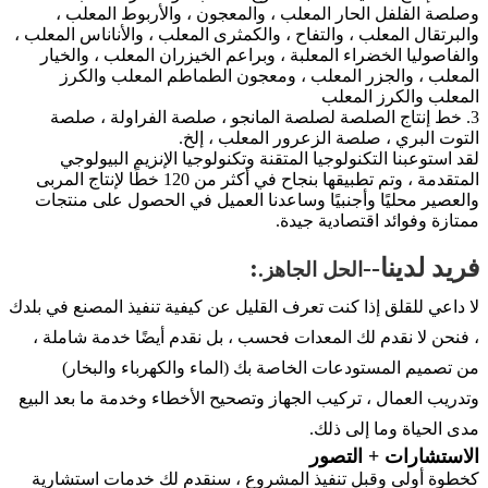
وصلصة الفلفل الحار المعلب ، والمعجون ، والأربوط المعلب ،
والبرتقال المعلب ، والتفاح ، والكمثرى المعلب ، والأناناس المعلب ،
والفاصوليا الخضراء المعلبة ، وبراعم الخيزران المعلب ، والخيار
المعلب ، والجزر المعلب ، ومعجون الطماطم المعلب والكرز
المعلب والكرز المعلب
3. خط إنتاج الصلصة لصلصة المانجو ، صلصة الفراولة ، صلصة
التوت البري ، صلصة الزعرور المعلب ، إلخ.
لقد استوعبنا التكنولوجيا المتقنة وتكنولوجيا الإنزيم البيولوجي
المتقدمة ، وتم تطبيقها بنجاح في أكثر من 120 خطًا لإنتاج المربى
والعصير محليًا وأجنبيًا وساعدنا العميل في الحصول على منتجات
ممتازة وفوائد اقتصادية جيدة.
فريد لدينا--
:
الحل الجاهز.
لا داعي للقلق إذا كنت تعرف القليل عن كيفية تنفيذ المصنع في بلدك
، فنحن لا نقدم لك المعدات فحسب ، بل نقدم أيضًا خدمة شاملة ،
من تصميم المستودعات الخاصة بك (الماء والكهرباء والبخار)
وتدريب العمال ، تركيب الجهاز وتصحيح الأخطاء وخدمة ما بعد البيع
مدى الحياة وما إلى ذلك.
الاستشارات + التصور
كخطوة أولى وقبل تنفيذ المشروع ، سنقدم لك خدمات استشارية