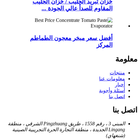
خزان تبريد الحليب / خزان الحليب
المقاوم للصدأ عالي الجودة ...
أفضل سعر مبخر معجون الطماطم
المركز
معلومة
منتجات
معلومات عنا
أخبار
أسئلة وأجوبة
اتصل بنا
اتصل بنا
المبنى 3 ، رقم 1558 ، طريق Pingzhuang الشرقي ، منطقة
Lingang الجديدة ، منطقة التجارة الحرة التجريبية الصينية
(شنغهاي)