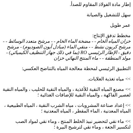
إطار مادة الفولاذ المقاوم للصدأ.
سهل للتشغيل والصيانة
عمر طويل
مخطط تدفق الإنتاج:
خزان المياه الخام - - مضخة الماء الخام - - مرشح متعدد الوسائط - -
مرشح كربون نشط - - منقي الماء (مبادل أيون الصوديوم) - مرشح
دقيق - الإطار الرئيسي RO (بما في ذلك جهاز التنظيف الكيميائي) -
مولد المنطقة - - ماء المنتج النهائي خزان
التطبيق الرئيسي لمحطة معالجة المياه بالتناضح العكسي:
>> مياه تغذية الغلايات.
>> مصنع المياه النقية للأغذية ، والمياه النقية للحليب ، والمياه النقية
لعصير الفاكهة ، والمياه النقية للإضافات الغذائية ؛
>> إعداد صناعة المشروبات ، مياه الشرب النقية ، المياه الطبيعية ،
المياه المعدنية ، الماء المقطر ، المياه المعدنية ؛
>> ماء نقي لتحضير نبيذ الخلط المنتج ، وماء نقي لمواد الصب
لتكسير الجعة ، وماء نقي لترشيح البيرة ؛