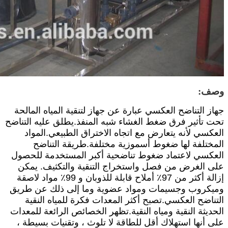
وصف:
جهاز التناضح العكسي عبارة عن جهاز لتنقية المياه المالحة
تحت تأثير فرق ضغط الغشاء شبه المنفذ.يطلق عليه التناضح
العكسي لأنه يتعارض مع اتجاه الاختراق الطبيعي.المواد
المختلفة لها ضغوط أسموزية مختلفة.طريقة التناضح
العكسي لاعتماد ضغوط تناضحية أكبر المستخدمة للحصول
على الغرض من فصل واستخراج التنقية والتكثيف. يمكن
إزالة أكثر من 97٪ أملاح قابلة للذوبان و 99٪ مواد لاصقة
وميكروب وجسيمات ومواد عضوية وما إلى ذلك عن طريق
التناضح العكسي.تصبح أكثر المعدات فكرة للمياه النقية
الحديثة النقية ومياه النقية.تظهر الخصائص الرائعة للمعدات
على أنها استهلاك أقل للطاقة لا تلوث ، وتقنيات بسيطة ،