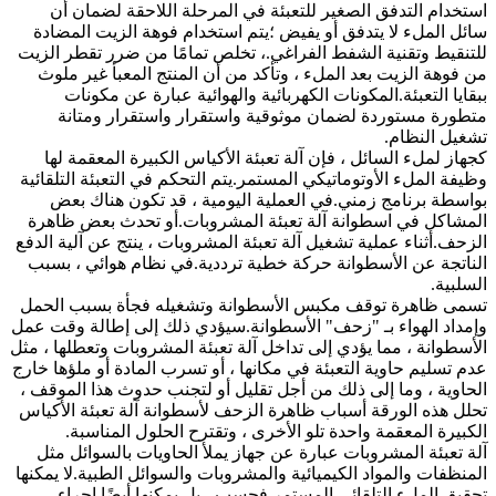
استخدام التدفق الصغير للتعبئة في المرحلة اللاحقة لضمان أن
سائل الملء لا يتدفق أو يفيض ؛يتم استخدام فوهة الزيت المضادة
للتنقيط وتقنية الشفط الفراغي.، تخلص تمامًا من ضرر تقطر الزيت
من فوهة الزيت بعد الملء ، وتأكد من أن المنتج المعبأ غير ملوث
ببقايا التعبئة.المكونات الكهربائية والهوائية عبارة عن مكونات
متطورة مستوردة لضمان موثوقية واستقرار واستقرار ومتانة
تشغيل النظام.
كجهاز لملء السائل ، فإن آلة تعبئة الأكياس الكبيرة المعقمة لها
وظيفة الملء الأوتوماتيكي المستمر.يتم التحكم في التعبئة التلقائية
بواسطة برنامج زمني.في العملية اليومية ، قد تكون هناك بعض
المشاكل في اسطوانة آلة تعبئة المشروبات.أو تحدث بعض ظاهرة
الزحف.أثناء عملية تشغيل آلة تعبئة المشروبات ، ينتج عن آلية الدفع
الناتجة عن الأسطوانة حركة خطية ترددية.في نظام هوائي ، بسبب
السلبية.
تسمى ظاهرة توقف مكبس الأسطوانة وتشغيله فجأة بسبب الحمل
وإمداد الهواء بـ "زحف" الأسطوانة.سيؤدي ذلك إلى إطالة وقت عمل
الأسطوانة ، مما يؤدي إلى تداخل آلة تعبئة المشروبات وتعطلها ، مثل
عدم تسليم حاوية التعبئة في مكانها ، أو تسرب المادة أو ملؤها خارج
الحاوية ، وما إلى ذلك من أجل تقليل أو لتجنب حدوث هذا الموقف ،
تحلل هذه الورقة أسباب ظاهرة الزحف لأسطوانة آلة تعبئة الأكياس
الكبيرة المعقمة واحدة تلو الأخرى ، وتقترح الحلول المناسبة.
آلة تعبئة المشروبات عبارة عن جهاز يملأ الحاويات بالسوائل مثل
المنظفات والمواد الكيميائية والمشروبات والسوائل الطبية.لا يمكنها
تحقيق الملء التلقائي المستمر فحسب ، بل يمكنها أيضًا إجراء