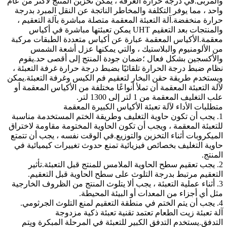
والمربى.في درجة حرارة الغرفة ، يمكن تخزين المنتج لأكثر من عام
واحد ، مما يوفر التكلفة والمخاطر الناتجة عن النقل المبرد بدرجة
حرارة منخفضة.آلة التعبئة المعقمة متصلة مباشرة بآلة التعقيم ،
والمنتجات بعد التعقيم UHT يمكن تعبئتها مباشرة في أكياس
معقمة.الأكياس المعقمة عبارة عن أكياس متعددة الطبقات مركبة
من الألومنيوم والبلاستيك ، والتي يمكنها عزل أشعة الشمس
والأكسجين بشكل فعال ؛ضمان جودة المنتج إلى أقصى حد.يقوم
نظام ضبط درجة الحرارة تلقائيًا بضبط درجة حرارة غرفة التعبئة ،
ويستخدم طريقة حقن البخار لتعقيم فم الكيس وغرفة التعبئة.يمكن
لآلة التعبئة المعقمة أن تملأ أنواعًا مختلفة من الأكياس المعقمة أو
علب التغليف المعقمة من 1 لتر إلى 1300 لتر.
متطلبات الأداء لآلة تعبئة الأكياس الكبيرة المعقمة
1. يجب أن تكون حاوية التغليف وطريقة الختم المستخدمة مناسبة
للتعبئة المعقمة ، ويجب أن تكون الحاوية المختومة مقاومة لاختراق
الميكروبات أثناء التخزين والتوزيع.في الوقت نفسه ، يجب أن تتمتع
حاوية التغليف بخصائص فيزيائية تمنع حدوث تغييرات كيميائية في
المنتج.
2. يجب تعقيم سطح الحاوية الملامس للمنتج قبل التعبئة.تأثير
التعقيم مرتبط بدرجة التلوث على سطح الحاوية قبل التعقيم.
3. أثناء عملية التعبئة ، يجب ألا يتلوث المنتج من الظروف الخارجية
مثل أي أجزاء من المعدات أو البيئة المحيطة.
4. يجب أن يتم الختم في منطقة التعقيم لمنع التلوث الجرثومي.
آلة تعبئة زيت الطعام تعتمد تقنية تعبئة ذكية مزدوجة
التدفق.يستخدم التدفق الكبير للتعبئة في المرحلة المبكرة ويتم