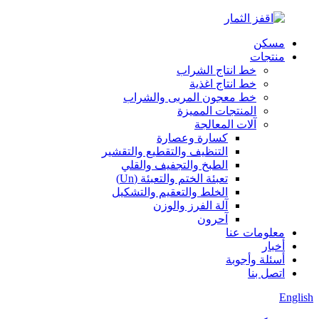
مسكن
منتجات
خط انتاج الشراب
خط انتاج اغذية
خط معجون المربى والشراب
المنتجات المميزة
آلات المعالجة
كسارة وعصارة
التنظيف والتقطيع والتقشير
الطبخ والتجفيف والقلي
تعبئة الختم والتعبئة (Un)
الخلط والتعقيم والتشكيل
آلة الفرز والوزن
آحرون
معلومات عنا
أخبار
أسئلة وأجوبة
اتصل بنا
English