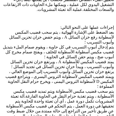
التشغيل اليدوي لكل عملية ، ويمكنها ملء الحاويات ذات الارتفاعات
والسعات المختلفة.عملية آلة تعبئة المشروبات.
إجراءات عملها على النحو التالي:
بعد الضغط على الإشارة الهوائية ، يتم سحب قضيب المكبس
لأسطوانة رفع خزان السائل A ، ويتم خفض خزان تخزين السائل
وأنبوب التسريب ؛
يتم إدخال أنبوب التسريب في كل حاوية ، ويقوم صمام الملء بتبديل
قضيب مكبس أسطوانة الأسطوانة للخلف ، ويفتح صمام مخرج كل
أنبوب ضخ ، ويتم حقن السائل في الحاوية ؛
يمتد قضيب المكبس للأسطوانة A ، ويرتفع خزان تخزين السائل
وأنبوب التسريب ، ويبدأ خزان تخزين السائل في تجديد السائل ؛
يرتفع خزان تخزين السائل وأنبوب التسريب إلى الموضع العالي ،
ويمتد قضيب المكبس لأسطوانة التروس اليسرى ، ويتراجع قضيب
المكبس D لأسطوانة التروس اليمنى ، ويخرج حزام النقل الحاوية
المملوءة ؛
يتم سحب قضيب مكبس الأسطوانة ويتم تمديد قضيب مكبس
الأسطوانة ، ويتم تغذية حزام النقل في الحاوية الفارغة.آلة تعبئة
المشروبات تكمل دورة عمل ، أي أن تعبئة واحدة للحاوية يتم
تحقيقها.في دورة العمل ، يتم التحكم في قضيب مكبس الأسطوانة
عن طريق تأخير من التراجع إلى حالة ممتدة.من خلال ضبط وقت
التأخير ، يتم ملء الحاويات ذات السعات المختلفة.إرسال بريد