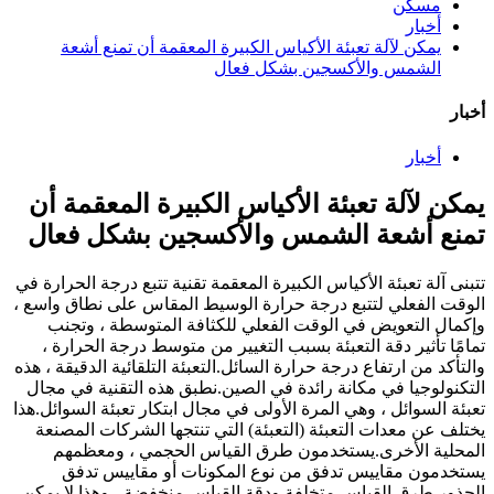
مسكن
أخبار
يمكن لآلة تعبئة الأكياس الكبيرة المعقمة أن تمنع أشعة
الشمس والأكسجين بشكل فعال
أخبار
أخبار
يمكن لآلة تعبئة الأكياس الكبيرة المعقمة أن
تمنع أشعة الشمس والأكسجين بشكل فعال
تتبنى آلة تعبئة الأكياس الكبيرة المعقمة تقنية تتبع درجة الحرارة في
الوقت الفعلي لتتبع درجة حرارة الوسيط المقاس على نطاق واسع ،
وإكمال التعويض في الوقت الفعلي للكثافة المتوسطة ، وتجنب
تمامًا تأثير دقة التعبئة بسبب التغيير من متوسط ​​درجة الحرارة ،
والتأكد من ارتفاع درجة حرارة السائل.التعبئة التلقائية الدقيقة ، هذه
التكنولوجيا في مكانة رائدة في الصين.نطبق هذه التقنية في مجال
تعبئة السوائل ، وهي المرة الأولى في مجال ابتكار تعبئة السوائل.هذا
يختلف عن معدات التعبئة (التعبئة) التي تنتجها الشركات المصنعة
المحلية الأخرى.يستخدمون طرق القياس الحجمي ، ومعظمهم
يستخدمون مقاييس تدفق من نوع المكونات أو مقاييس تدفق
الجذور.طرق القياس متخلفة ودقة القياس منخفضة ، وهذا لا يمكن